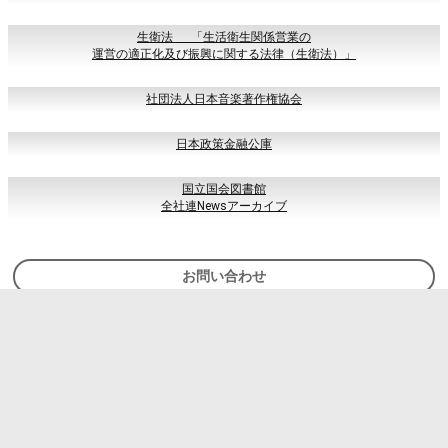
生衛法 「生活衛生関係営業の
運営の適正化及び振興に関する法律（生衛法）」
社団法人日本音楽著作権協会
日本政策金融公庫
国立国会図書館
全社連Newsアーカイブ
お問い合わせ
組合員専用
ナイトマップ作成フォーム
尼崎社交飲食組合
公式Instagram