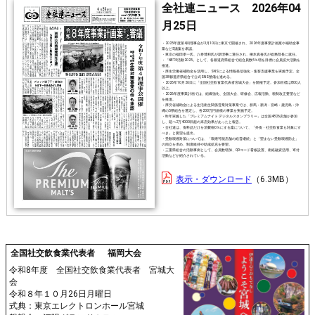
全社連ニュース 2026年04
月25日
・2025年度第4回理事会が3月10日に東京で開催され、2026年度事業計画案や補助金事
業など5議案を承認。
・東京の福田孝一氏、八巻博和氏が新理事に選任され、柳本真吾氏が総務部長に就任。
・「NET-5活動2025」として、各都道府県組合で組合員数5％増を目標に会員拡大活動を
推進。
・厚生労働省補助金を活用し、SNSによる情報発信強化・集客支援事業を実施予定。全
国38都道府県組合で公式SNS整備を進める。
・2026年10月26日に「全国社交飲食業代表者宮城大会」を開催予定。参加目標は800人
以上。
・2026年度事業計画では、組織強化、全国大会、研修会、広報活動、税制改正要望など
を推進。
・厚労省補助金による生活衛生関係営業対策事業では、群馬・新潟・宮崎・鹿児島・沖
縄の5県組合を選定し、各200万円規模の事業を実施予定。
・昨年実施した「プレミアムナイト デジタルスタンプラリー」は全国4826店舗が参加
し、延べ2万4000回超の来店効果があったと報告。
・全社連は、食料品だけを消費税0％にする案について、「外食・社交飲食業も対象にす
べき」と要望を提出。
・受動喫煙対策については、「喫煙可能店舗の経営継続」と「望まない受動喫煙防止」
の両立を求め、制度維持や助成拡充を要望。
・三重県組合の活動事例として、会員数増加、QRコード看板設置、衛経融資活用、寄付
活動などが紹介されている。
表示・ダウンロード
6.3MB
全国社交飲食業代表者 福岡大会
令和8年度 全国社交飲食業代表者 宮城大
会
令和８年１０月26日月曜日
式典：東京エレクトロンホール宮城