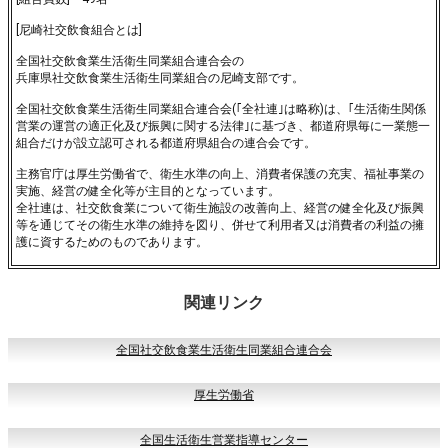
[尼崎社交飲食組合とは]
全国社交飲食業生活衛生同業組合連合会の
兵庫県社交飲食業生活衛生同業組合の尼崎支部です。
全国社交飲食業生活衛生同業組合連合会(｢全社連｣は略称)は、｢生活衛生関係
営業の運営の適正化及び振興に関する法律｣に基づき、都道府県毎に一業態一
組合だけが設立認可される都道府県組合の連合会です。
主務官庁は厚生労働省で、衛生水準の向上、消費者保護の充実、福祉事業の
実施、経営の健全化等が主目的となっています。
全社連は、社交飲食業について衛生施設の改善向上、経営の健全化及び振興
等を通じてその衛生水準の維持を図り、併せて利用者又は消費者の利益の擁
護に資するためのものであります。
関連リンク
全国社交飲食業生活衛生同業組合連合会
厚生労働省
全国生活衛生営業指導センター