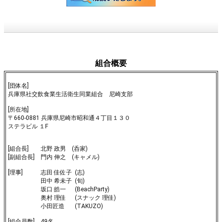
組合概要
[団体名]
兵庫県社交飲食業生活衛生同業組合 尼崎支部
[所在地]
〒660-0881 兵庫県尼崎市昭和通４丁目１３０
ステラビル １F
[組合長] 北野 政男 (呑家)
[副組合長] 門内 伸之 (キャメル)
[理事] 志田 佳佐子 (志)
田中 希未子 (旬)
坂口 皓一 (BeachParty)
奥村 理佳 (スナック 理佳)
小田匠造 (TAKUZO)
[組合員数] 49名